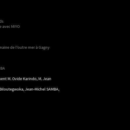
ds
e avec MIYO
emaine de l'outre mer à Gagny
MBA
ent M. Ovide Karindo, M. Jean
Biloutegwoka, Jean-Michel SAMBA,