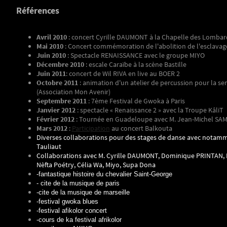
Références
Avril 2010
: concert Cyrille DAUMONT à la Chapelle des Lombar
Mai 2010
: Concert commémoration de l'abolition de l'esclavag
Juin 2010
: Spectacle RENAISSANCE avec le groupe MIYO
Décembre 2010
: escale Caraïbe à la scène Bastille
Juin 2011
: concert de Wil RIVA en live au BOER 2
Octobre 2011
: animation d'un atelier de percussion pour la s
(Association Mon Avenir)
Septembre 2011
: 7ème Festival de Gwoka à Paris
Janvier 2012
: spectacle « Renaissance 2 » avec la Troupe KâliT
Février 2012
: Tournée en Guadeloupe avec M. Jean-Michel SA
Mars 2012
:
Participation
au concert Balkouta
Diverses collaborations pour des stages de danse avec notamm
Tauliaut
Collaborations avec M. Cyrille DAUMONT, Dominique PRINTAN, 
Nèfta Poétry, Célia Wa, Miyo, Supa Dona
-fantastique histoire du chevalier Saint-George
- cite de la musique de paris
-cite de la musique de marseille
-festival gwoka blues
-festival afikolor concert
-cours de ka festival afrikolor