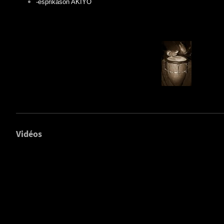
-esprikason AKIYO
Vidéos