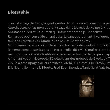
Biographie
Très tôt à l'âge de 7 ans, le gwoka entre dans ma vie et devient une pa
Autodidacte, Je fais mon apprentissage dans les rues de Pointe-à-Pitre,
Anastase et Pierrot Narouman qui influencent mon jeu de soliste.
Remarqué pour son style alliant aussi la danse et le chant, il va jouer,
folkloriques tels que « Guadeloupe Ka » et « Anthorium ».
Mon chemin va croiser celui de jeunes chanteurs de Gwoka comme Orel 
le même combat sur les pas de Marcel Lollia dit « VELO maître « tambo
révolutionné le Gwoka traditionnel avec sa technique de frappe excep
A mon arrivée en Métropole, j'évolue dans des groupes de Gwoka : « Tan'
». Sulo a accompagné divers artistes : Griv là, Ti Céleste, Bill Zircon, 
Eric Négrit, Somnanbil, Biloute, Fred Epaminondas, Tania Saint-Val, J