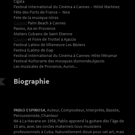
Cigala
Festival International du Cinéma à Cannes – Hôtel Martinez
Fête des Ports de France – Nice
Fete de la musique Istres
Palm Beach à Cannes
Casino
Pasino, Aix en Provence
Ateliers Cubains de Saint Etienne
et Foire de Trottel à Ajaccio
Casino
Festival Latino de Villeneuve Les Béziers
Festiva lLatino de Gap
Festival International du Cinéma à Cannes–Hôte lMiramar
Festival Kulturarte des musiques dumonde,Ajaccio
Les musicales de Provence, Auron...
Biographie
PABLO ESPINOSA
, Auteur, Compositeur, Interprète, Basiste,
Percussioniste, Chanteur
Né à La Havane en 1958, Pablo apprend la guitare dès l'âge de
10 ans, avec ses oncles maternels tous musiciens
professionnels à Cuba. Naturellement doué pour cet art, mais