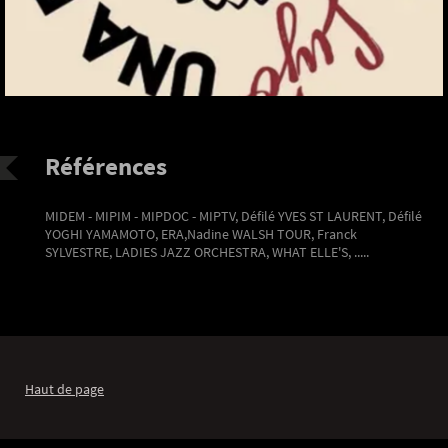
Références
MIDEM - MIPIM - MIPDOC - MIPTV, Défilé YVES ST LAURENT, Défilé
YOGHI YAMAMOTO, ERA,Nadine WALSH TOUR, Franck
SYLVESTRE, LADIES JAZZ ORCHESTRA, WHAT ELLE'S, .....
Haut de page